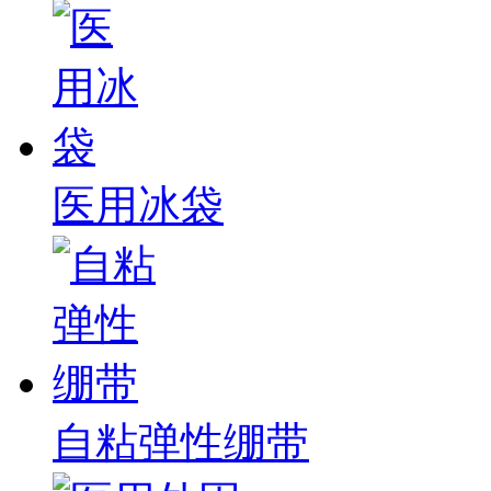
医用冰袋
自粘弹性绷带